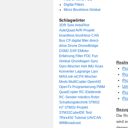
Digital Filters
Micro Brushless Gimbal
Schlagwörter
3DR Solo
ArduPilot
AutoQuad
AVR-Projekt
boardless
brushless
CAN
Bus
CP
digital filter
direct-
drive
Drone
DroneBridge
DSM2
DSP
EMotor
Erfahrung
Filter
FOC
Fun
Gimbal
Grundlagen
Gyro
Realis
Gyro-Mischer
Heli
IMU
Koax
Pr
Konverter
Lagrange
Lipo
Pr
MAVLink
mCPX
Mischer
Pr
Mods
MultiCopter
OpenHD
Um
OpenTx
Programierung
PWM
QuadCopter
RC-Elektronik
Pr
RC-Sender
robotics
Rotor
Pro
Schaltungstechnik
STM32
H7
STM32-Projekt
Bezug
STM32CubeIDE
Test
Die Ro
TRex450
Tutorial
UAVCAN
wird e
WifiBroadcast
denen