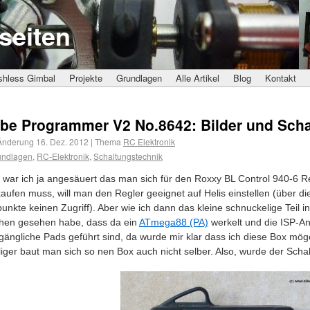
seiten
shless Gimbal
Projekte
Grundlagen
Alle Artikel
Blog
Kontakt
be Programmer V2 No.8642: Bilder und Scha
 Änderung
16. Dez. 2012
|
Thema
RC Elektronik
undlagen
,
RC-Elektronik
,
Schaltungstechnik
 war ich ja angesäuert das man sich für den Roxxy BL Control 940-6
aufen muss, will man den Regler geeignet auf Helis einstellen (über di
nkte keinen Zugriff). Aber wie ich dann das kleine schnuckelige Teil i
ehen gesehen habe, dass da ein
ATmega88 (PA)
werkelt und die ISP-A
gängliche Pads geführt sind, da wurde mir klar dass ich diese Box mö
illiger baut man sich so nen Box auch nicht selber. Also, wurde der Schal