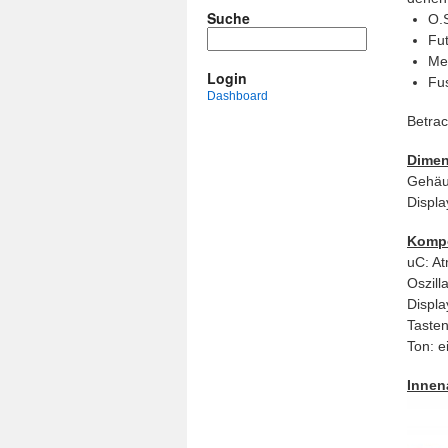
Suche
O.
Fu
Me
Login
Fu
Dashboard
Betrac
Dimen
Gehäu
Displa
Komp
uC: At
Oszill
Displa
Tasten
Ton: e
Innen