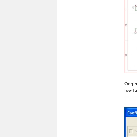
Origi
low f