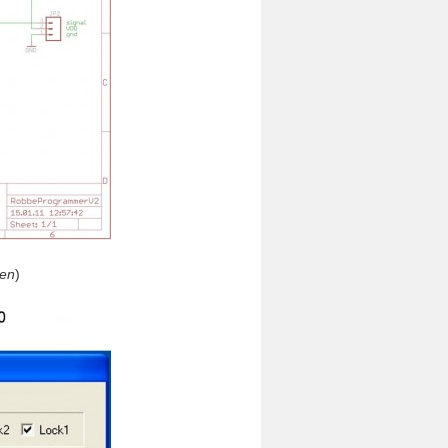
ken
)