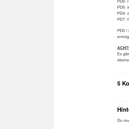
PD6: r
PD5: i
PD4: d
PD7: h
PD0 / 
ermögl
ACHT
Es gib
ebenso
5 K
Hin
Du mu