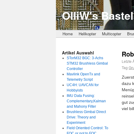
OlliW's Bastel
Home
Helikopter
Multicopter
Bru
Rob
Artikel Auswahl
STorM32 BGC: 3-Achs
Letzte
STM32 Brushless Gimbal
Tag
Gr
Controller
Mavlink OpenTx and
Zuerst
Telemetry Script
dazu k
UC4H: UAVCAN for
Menüpu
Hobbyists
IMU Data Fusing:
reins
Complementary,Kalman
gut zu
and Mahony Filter
viel b
Brushless Gimbal Direct
Drive: Theory and
Experiment
Field Oriented Control: To
FOC or not to FOC