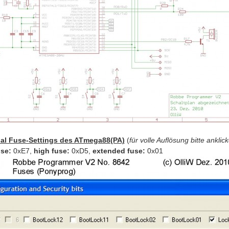
nal Fuse-Settings des ATmega88(PA)
(
für volle Auflösung bitte anklic
use:
0xE7,
high fuse:
0xD5,
extended fuse:
0x01