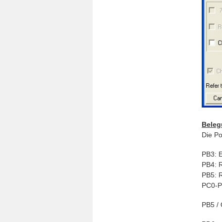
Beleg
Die Po
PB3: 
PB4: 
PB5: 
PC0-P
PB5 / 