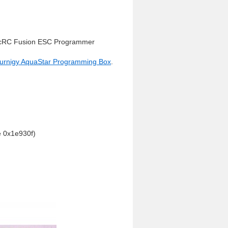
cRC Fusion ESC Programmer
urnigy AquaStar Programming Box
.
e 0x1e930f)