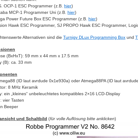
S. OCP-1 ESC Programmer (z.B.
hier
)
taba MCP-1 Programmer Uni (z.B.
hier
)
ga Power Future Box ESC Programmer (z.B.
hier
)
sion Hawk ESC Programmer, SJ PROPO Hawk ESC Programmer, Logi
htenswerte Alternativen sind die
Turnigy DLux Programming Box
und
T
sionen
se (BxHxT): 59 mm x 44 mm x 17.5 mm
y (B): ca. 33 mm
onenten
mega88 (ID laut avrdude 0x1e930a) oder Atmega88PA (ID laut avrdud
ator: 8 MHz Keramik
y: ein „kleines“ unbeleuchtetes kompatibles 2×16 LCD-Display
: vier Tasten
in Beeper
ansicht und Schaltbild
(
für volle Auflösung bitte anklicken
)