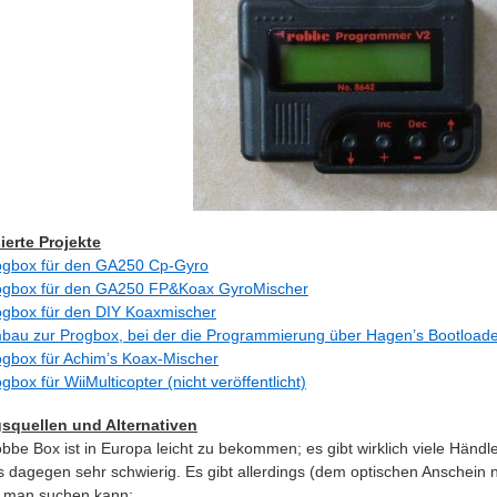
ierte Projekte
ogbox für den GA250 Cp-Gyro
ogbox für den GA250 FP&Koax GyroMischer
ogbox für den DIY Koaxmischer
bau zur Progbox, bei der die Programmierung über Hagen’s Bootloader
ogbox für Achim’s Koax-Mischer
gbox für WiiMulticopter (nicht veröffentlicht)
squellen und Alternativen
bbe Box ist in Europa leicht zu bekommen; es gibt wirklich viele Händl
s dagegen sehr schwierig. Es gibt allerdings (dem optischen Anschein
 man suchen kann: