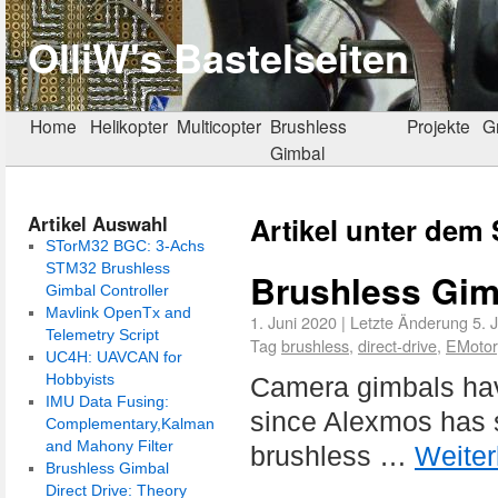
OlliW's Bastelseiten
Home
Helikopter
Multicopter
Brushless
Projekte
G
Gimbal
Artikel unter dem
Artikel Auswahl
STorM32 BGC: 3-Achs
STM32 Brushless
Brushless Gim
Gimbal Controller
Mavlink OpenTx and
1. Juni 2020
|
Letzte Änderung
5. 
Telemetry Script
Tag
brushless
,
direct-drive
,
EMotor
UC4H: UAVCAN for
Hobbyists
Camera gimbals hav
IMU Data Fusing:
since Alexmos has 
Complementary,Kalman
and Mahony Filter
brushless …
Weite
Brushless Gimbal
Direct Drive: Theory