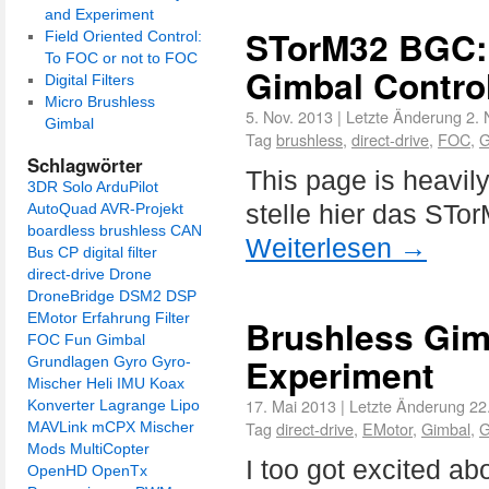
and Experiment
STorM32 BGC:
Field Oriented Control:
To FOC or not to FOC
Gimbal Control
Digital Filters
Micro Brushless
5. Nov. 2013
|
Letzte Änderung
2. 
Gimbal
Tag
brushless
,
direct-drive
,
FOC
,
G
Schlagwörter
This page is heavil
3DR Solo
ArduPilot
stelle hier das STo
AutoQuad
AVR-Projekt
boardless
brushless
CAN
Weiterlesen
→
Bus
CP
digital filter
direct-drive
Drone
DroneBridge
DSM2
DSP
EMotor
Erfahrung
Filter
Brushless Gimb
FOC
Fun
Gimbal
Experiment
Grundlagen
Gyro
Gyro-
Mischer
Heli
IMU
Koax
17. Mai 2013
|
Letzte Änderung
22
Konverter
Lagrange
Lipo
Tag
direct-drive
,
EMotor
,
Gimbal
,
G
MAVLink
mCPX
Mischer
Mods
MultiCopter
I too got excited a
OpenHD
OpenTx