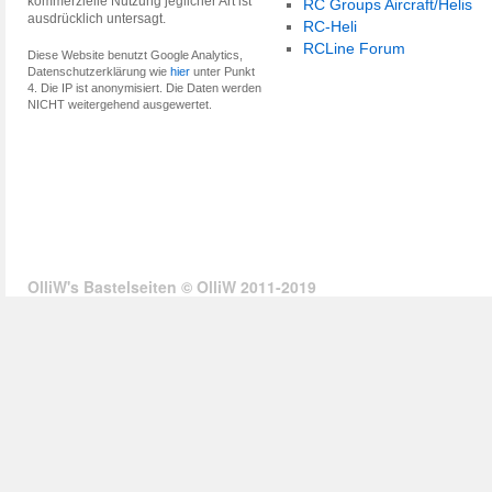
kommerzielle Nutzung jeglicher Art ist
RC Groups Aircraft/Helis
ausdrücklich untersagt.
RC-Heli
RCLine Forum
Diese Website benutzt Google Analytics,
Datenschutzerklärung wie
hier
unter Punkt
4. Die IP ist anonymisiert. Die Daten werden
NICHT weitergehend ausgewertet.
OlliW's Bastelseiten © OlliW 2011-2019