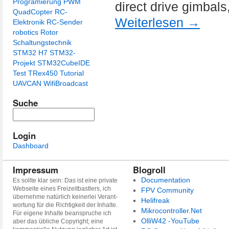
Programierung
PWM
direct drive gimbals
QuadCopter
RC-
Weiterlesen
→
Elektronik
RC-Sender
robotics
Rotor
Schaltungstechnik
STM32 H7
STM32-
Projekt
STM32CubeIDE
Test
TRex450
Tutorial
UAVCAN
WifiBroadcast
Suche
Login
Dashboard
Impressum
Blogroll
Documentation
Es sollte klar sein: Das ist eine private
Webseite eines Freizeitbastlers, ich
FPV Community
übernehme natürlich keinerlei Verant-
Helifreak
wortung für die Richtigkeit der Inhalte.
Mikrocontroller.Net
Für eigene Inhalte beanspruche ich
OlliW42 -YouTube
aber das übliche Copyright; eine